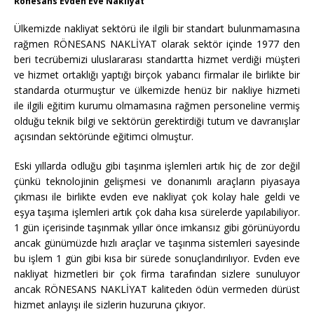
Rönesans Evden Eve Nakliyat
Ülkemizde nakliyat sektörü ile ilgili bir standart bulunmamasına
rağmen RÖNESANS NAKLİYAT olarak sektör içinde 1977 den
beri tecrübemizi uluslararası standartta hizmet verdiği müşteri
ve hizmet ortaklığı yaptığı birçok yabancı firmalar ile birlikte bir
standarda oturmuştur ve ülkemizde henüz bir nakliye hizmeti
ile ilgili eğitim kurumu olmamasına rağmen personeline vermiş
olduğu teknik bilgi ve sektörün gerektirdiği tutum ve davranışlar
açısından sektöründe eğitimci olmuştur.
Eski yıllarda odluğu gibi taşınma işlemleri artık hiç de zor değil
çünkü teknolojinin gelişmesi ve donanımlı araçların piyasaya
çıkması ile birlikte evden eve nakliyat çok kolay hale geldi ve
eşya taşıma işlemleri artık çok daha kısa sürelerde yapılabiliyor.
1 gün içerisinde taşınmak yıllar önce imkansız gibi görünüyordu
ancak günümüzde hızlı araçlar ve taşınma sistemleri sayesinde
bu işlem 1 gün gibi kısa bir sürede sonuçlandırılıyor. Evden eve
nakliyat hizmetleri bir çok firma tarafından sizlere sunuluyor
ancak RÖNESANS NAKLİYAT kaliteden ödün vermeden dürüst
hizmet anlayışı ile sizlerin huzuruna çıkıyor.