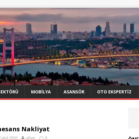
SEKTÖRÜ
MOBILYA
ASANSÖR
OTO EKSPERTIZ
esans Nakliyat
Eylül 2020
afiyir
0