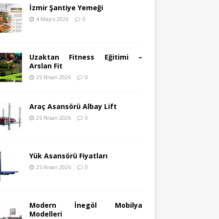
İzmir Şantiye Yemeği
4 Mayıs 2026
0
Uzaktan Fitness Eğitimi –
Arslan Fit
25 Nisan 2026
0
Araç Asansörü Albay Lift
25 Nisan 2026
0
Yük Asansörü Fiyatları
25 Nisan 2026
0
Modern İnegöl Mobilya
Modelleri