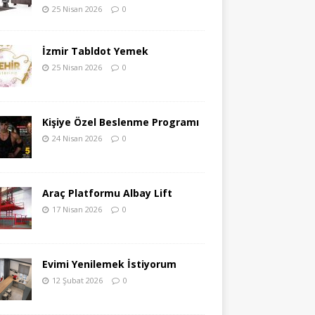
25 Nisan 2026
0
İzmir Tabldot Yemek
25 Nisan 2026
0
Kişiye Özel Beslenme Programı
24 Nisan 2026
0
Araç Platformu Albay Lift
17 Nisan 2026
0
Evimi Yenilemek İstiyorum
12 Şubat 2026
0