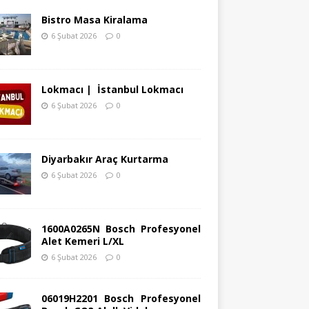
Bistro Masa Kiralama
6 Şubat 2026
0
Lokmacı | İstanbul Lokmacı
6 Şubat 2026
0
Diyarbakır Araç Kurtarma
6 Şubat 2026
0
1600A0265N Bosch Profesyonel
Alet Kemeri L/XL
6 Şubat 2026
0
06019H2201 Bosch Profesyonel