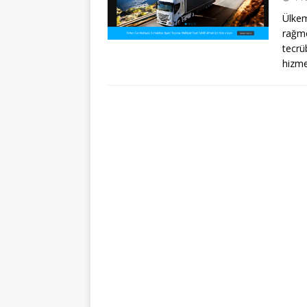
Ülkem
rağme
tecrü
hizm