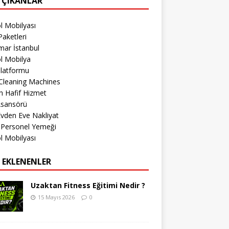
 ÇIKANLAR
l Mobilyası
aketleri
mar İstanbul
l Mobilya
Platformu
Cleaning Machines
 Hafif Hizmet
Asansörü
 Evden Eve Nakliyat
 Personel Yemeği
l Mobilyası
 EKLENENLER
Uzaktan Fitness Eğitimi Nedir ?
15 Mayıs 2026
0