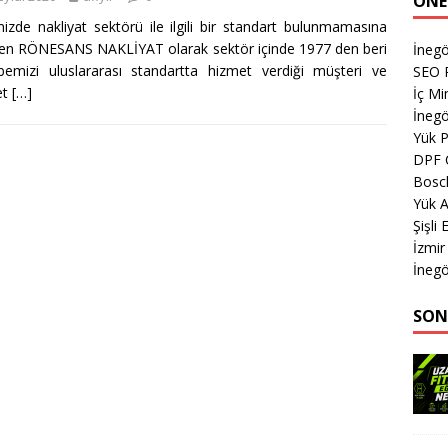
ÖNE
izde nakliyat sektörü ile ilgili bir standart bulunmamasına
n RÖNESANS NAKLİYAT olarak sektör içinde 1977 den beri
İnegö
bemizi uluslararası standartta hizmet verdiği müşteri ve
SEO P
et
[…]
İç Mi
İnegö
Yük 
DPF 
Bosch
Yük 
Şişli
İzmir
İnegö
SON