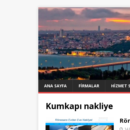
ANA SAYFA
FIRMALAR
HIZMET 
Kumkapı nakliye
Rön
14 