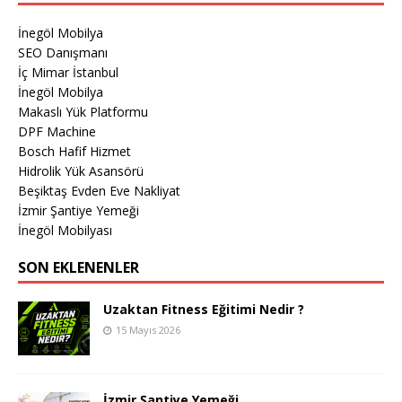
İnegöl Mobilya
SEO Danışmanı
İç Mimar İstanbul
İnegöl Mobilya
Makaslı Yük Platformu
DPF Machine
Bosch Hafif Hizmet
Hidrolik Yük Asansörü
Beşiktaş Evden Eve Nakliyat
İzmir Şantiye Yemeği
İnegöl Mobilyası
SON EKLENENLER
Uzaktan Fitness Eğitimi Nedir ?
15 Mayıs 2026
İzmir Şantiye Yemeği