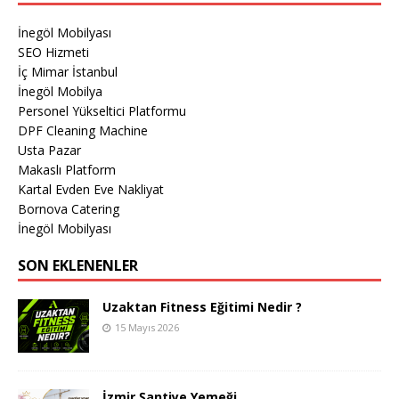
İnegöl Mobilyası
SEO Hizmeti
İç Mimar İstanbul
İnegöl Mobilya
Personel Yükseltici Platformu
DPF Cleaning Machine
Usta Pazar
Makaslı Platform
Kartal Evden Eve Nakliyat
Bornova Catering
İnegöl Mobilyası
SON EKLENENLER
Uzaktan Fitness Eğitimi Nedir ?
15 Mayıs 2026
İzmir Şantiye Yemeği