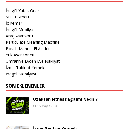
İnegöl Yatak Odası
SEO Hizmeti
İç Mimar
İnegöl Mobilya
Araç Asansörü
Particulate Cleaning Machine
Bosch Manuel El Aletleri
Yük Asansörleri
Ümraniye Evden Eve Nakliyat
İzmir Tabldot Yemek
İnegöl Mobilyası
SON EKLENENLER
Uzaktan Fitness Eğitimi Nedir ?
15 Mayıs 2026
İzmir Şantiye Yemeği