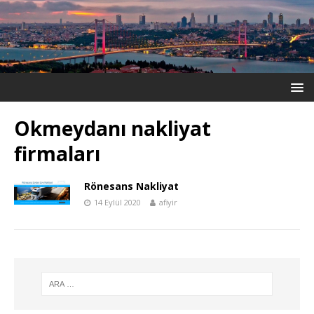
Okmeydanı nakliyat
firmaları
Rönesans Nakliyat
14 Eylül 2020
afiyir