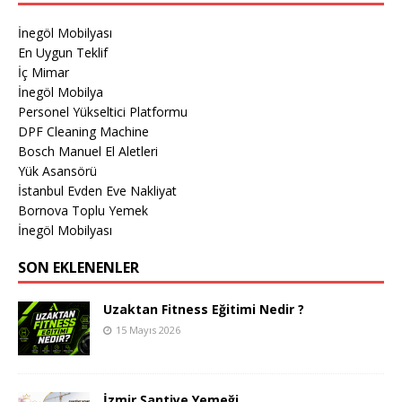
İnegöl Mobilyası
En Uygun Teklif
İç Mimar
İnegöl Mobilya
Personel Yükseltici Platformu
DPF Cleaning Machine
Bosch Manuel El Aletleri
Yük Asansörü
İstanbul Evden Eve Nakliyat
Bornova Toplu Yemek
İnegöl Mobilyası
SON EKLENENLER
Uzaktan Fitness Eğitimi Nedir ?
15 Mayıs 2026
İzmir Şantiye Yemeği