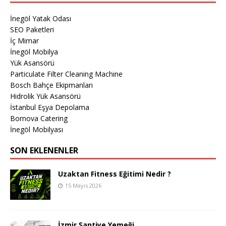
İnegöl Yatak Odası
SEO Paketleri
İç Mimar
İnegöl Mobilya
Yük Asansörü
Particulate Filter Cleaning Machine
Bosch Bahçe Ekipmanları
Hidrolik Yük Asansörü
İstanbul Eşya Depolama
Bornova Catering
İnegöl Mobilyası
SON EKLENENLER
Uzaktan Fitness Eğitimi Nedir ?
15 Mayıs 2026
İzmir Şantiye Yemeği