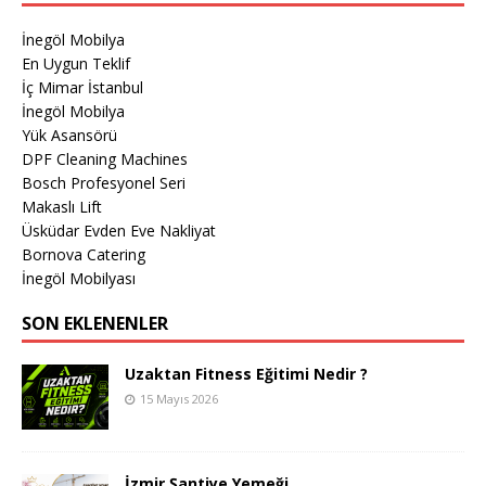
İnegöl Mobilya
En Uygun Teklif
İç Mimar İstanbul
İnegöl Mobilya
Yük Asansörü
DPF Cleaning Machines
Bosch Profesyonel Seri
Makaslı Lift
Üsküdar Evden Eve Nakliyat
Bornova Catering
İnegöl Mobilyası
SON EKLENENLER
Uzaktan Fitness Eğitimi Nedir ?
15 Mayıs 2026
İzmir Şantiye Yemeği