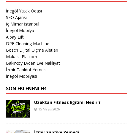
İnegöl Yatak Odası
SEO Ajansı
İç Mimar İstanbul
İnegöl Mobilya
Albay Lift
DPF Cleaning Machine
Bosch Dijital Ölçme Aletleri
Makaslı Platform
Bakırköy Evden Eve Nakliyat
İzmir Tabldot Yemek
İnegöl Mobilyası
SON EKLENENLER
Uzaktan Fitness Eğitimi Nedir ?
15 Mayıs 2026
İzmir Şantiye Yemeği