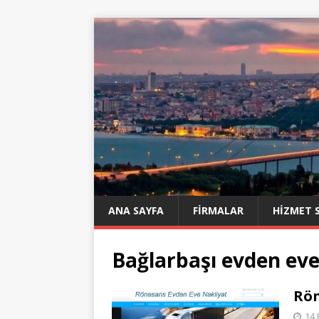
ANA SAYFA
FIRMALAR
HIZMET 
Bağlarbaşı evden ev
Rön
14 