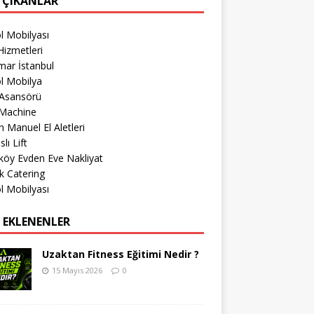
 ÇIKANLAR
l Mobilyası
izmetleri
mar İstanbul
l Mobilya
 Asansörü
Machine
 Manuel El Aletleri
lı Lift
köy Evden Eve Nakliyat
k Catering
l Mobilyası
 EKLENENLER
Uzaktan Fitness Eğitimi Nedir ?
15 Mayıs 2026
0