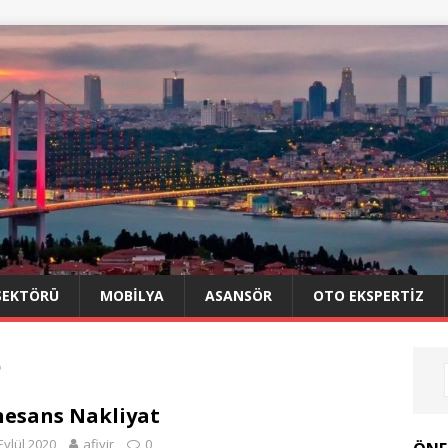
SEKTÖRÜ
MOBILYA
ASANSÖR
OTO EKSPERTIZ
e
esans Nakliyat
Eylül 2020
afiyir
0