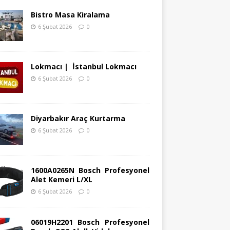
Bistro Masa Kiralama
6 Şubat 2026
0
Lokmacı | İstanbul Lokmacı
6 Şubat 2026
0
Diyarbakır Araç Kurtarma
6 Şubat 2026
0
1600A0265N Bosch Profesyonel
Alet Kemeri L/XL
6 Şubat 2026
0
06019H2201 Bosch Profesyonel