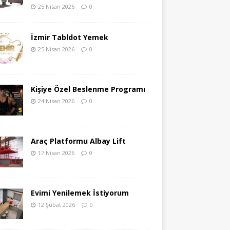
25 Nisan 2026
0
İzmir Tabldot Yemek
25 Nisan 2026
0
Kişiye Özel Beslenme Programı
24 Nisan 2026
0
Araç Platformu Albay Lift
17 Nisan 2026
0
Evimi Yenilemek İstiyorum
12 Şubat 2026
0