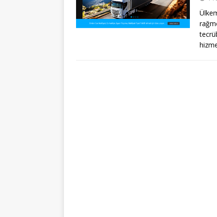
Ülkem
rağme
tecrü
hizm