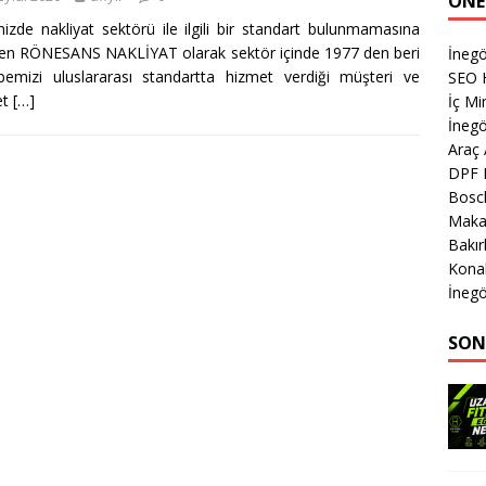
ÖNE
izde nakliyat sektörü ile ilgili bir standart bulunmamasına
n RÖNESANS NAKLİYAT olarak sektör içinde 1977 den beri
İnegö
bemizi uluslararası standartta hizmet verdiği müşteri ve
SEO H
et
[…]
İç Mi
İnegö
Araç
DPF 
Bosch
Makas
Bakır
Kona
İnegö
SON