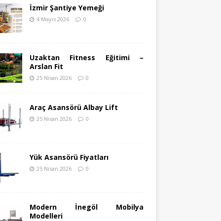
İzmir Şantiye Yemeği
4 Mayıs 2026
0
Uzaktan Fitness Eğitimi –
Arslan Fit
25 Nisan 2026
0
Araç Asansörü Albay Lift
25 Nisan 2026
0
Yük Asansörü Fiyatları
25 Nisan 2026
0
Modern İnegöl Mobilya
Modelleri