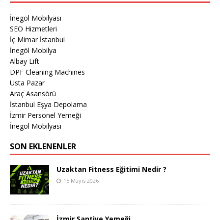
İnegöl Mobilyası
SEO Hizmetleri
İç Mimar İstanbul
İnegöl Mobilya
Albay Lift
DPF Cleaning Machines
Usta Pazar
Araç Asansörü
İstanbul Eşya Depolama
İzmir Personel Yemeği
İnegöl Mobilyası
SON EKLENENLER
Uzaktan Fitness Eğitimi Nedir ?
15 Mayıs 2026
İzmir Şantiye Yemeği