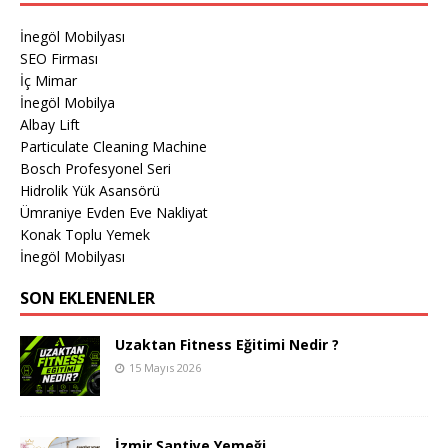
İnegöl Mobilyası
SEO Firması
İç Mimar
İnegöl Mobilya
Albay Lift
Particulate Cleaning Machine
Bosch Profesyonel Seri
Hidrolik Yük Asansörü
Ümraniye Evden Eve Nakliyat
Konak Toplu Yemek
İnegöl Mobilyası
SON EKLENENLER
Uzaktan Fitness Eğitimi Nedir ?
15 Mayıs 2026
İzmir Şantiye Yemeği