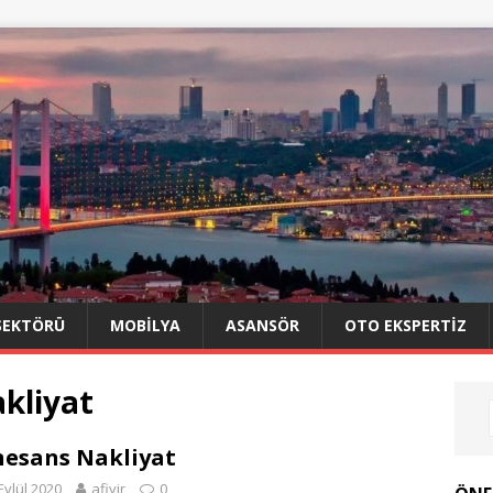
SEKTÖRÜ
MOBILYA
ASANSÖR
OTO EKSPERTIZ
kliyat
esans Nakliyat
Eylül 2020
afiyir
0