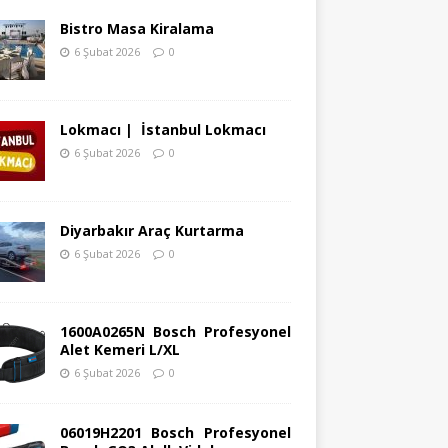
Bistro Masa Kiralama
6 Şubat 2026
0
Lokmacı | İstanbul Lokmacı
6 Şubat 2026
0
Diyarbakır Araç Kurtarma
6 Şubat 2026
0
1600A0265N Bosch Profesyonel
Alet Kemeri L/XL
6 Şubat 2026
0
06019H2201 Bosch Profesyonel