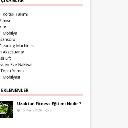
 ÇIKANLAR
l Koltuk Takımı
jansı
imar
l Mobilya
Asansörü
Cleaning Machines
h Aksesuarlar
lı Lift
 Evden Eve Nakliyat
r Toplu Yemek
l Mobilyası
 EKLENENLER
Uzaktan Fitness Eğitimi Nedir ?
15 Mayıs 2026
0