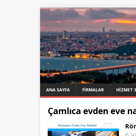
ANA SAYFA
FIRMALAR
HIZMET 
Çamlıca evden eve na
Rön
14 