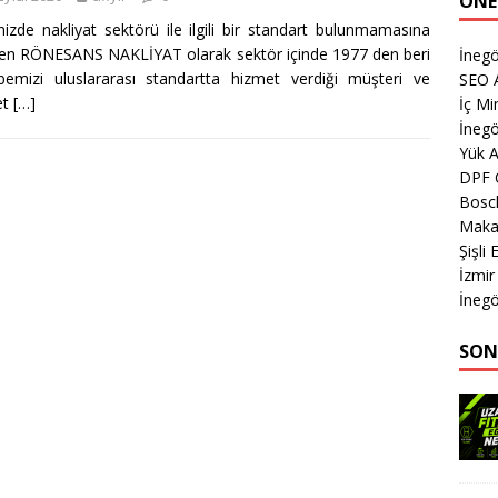
ÖNE
izde nakliyat sektörü ile ilgili bir standart bulunmamasına
n RÖNESANS NAKLİYAT olarak sektör içinde 1977 den beri
İnegö
bemizi uluslararası standartta hizmet verdiği müşteri ve
SEO A
et
[…]
İç M
İnegö
Yük 
DPF 
Bosc
Makas
Şişli
İzmi
İnegö
SON