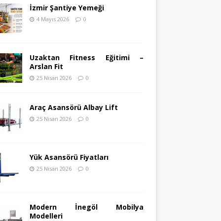
İzmir Şantiye Yemeği
4 Mayıs 2026
0
Uzaktan Fitness Eğitimi –
Arslan Fit
25 Nisan 2026
0
Araç Asansörü Albay Lift
25 Nisan 2026
0
Yük Asansörü Fiyatları
25 Nisan 2026
0
Modern İnegöl Mobilya
Modelleri