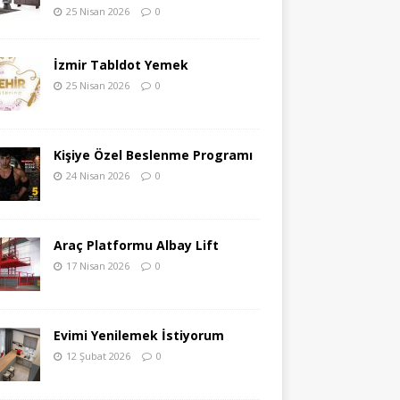
25 Nisan 2026
0
İzmir Tabldot Yemek
25 Nisan 2026
0
Kişiye Özel Beslenme Programı
24 Nisan 2026
0
Araç Platformu Albay Lift
17 Nisan 2026
0
Evimi Yenilemek İstiyorum
12 Şubat 2026
0