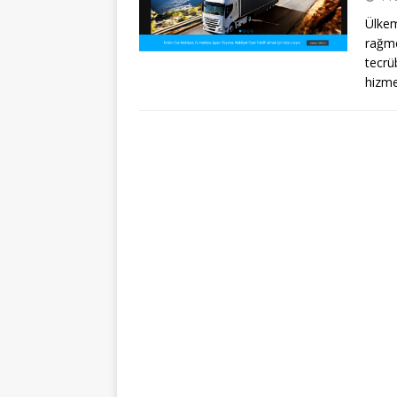
Ülkem
rağme
tecrü
hizm