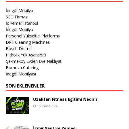
İnegöl Mobilya
SEO Firması
İç Mimar İstanbul
İnegöl Mobilya
Personel Yükseltici Platformu
DPF Cleaning Machines
Bosch Dremel
Hidrolik Yük Asansörü
Çekmeköy Evden Eve Nakliyat
Bornova Catering
İnegöl Mobilyası
SON EKLENENLER
Uzaktan Fitness Eğitimi Nedir ?
15 Mayıs 2026
İzmir Şantiye Yemeği