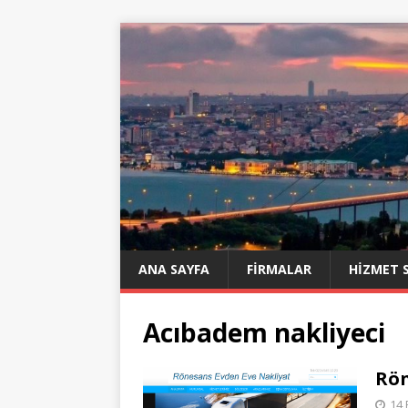
ANA SAYFA
FIRMALAR
HIZMET 
Acıbadem nakliyeci
Rön
14 