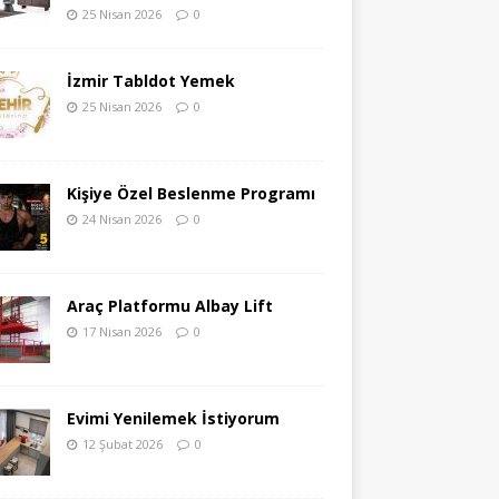
25 Nisan 2026
0
İzmir Tabldot Yemek
25 Nisan 2026
0
Kişiye Özel Beslenme Programı
24 Nisan 2026
0
Araç Platformu Albay Lift
17 Nisan 2026
0
Evimi Yenilemek İstiyorum
12 Şubat 2026
0