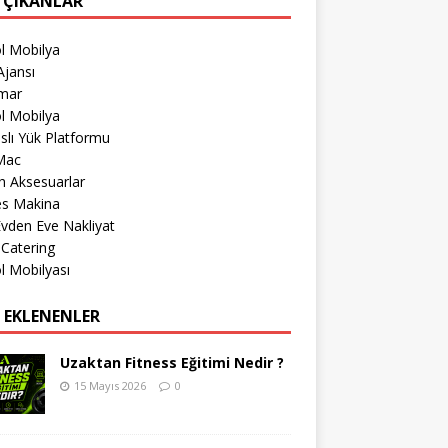
 ÇIKANLAR
l Mobilya
jansı
imar
l Mobilya
lı Yük Platformu
Mac
h Aksesuarlar
es Makina
 Evden Eve Nakliyat
 Catering
l Mobilyası
 EKLENENLER
Uzaktan Fitness Eğitimi Nedir ?
15 Mayıs 2026
0