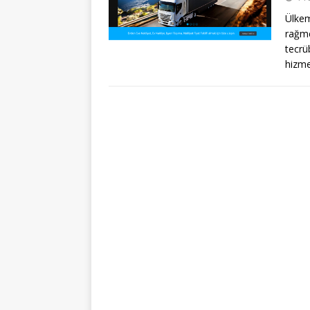
Ülkem
rağme
tecrü
hizm