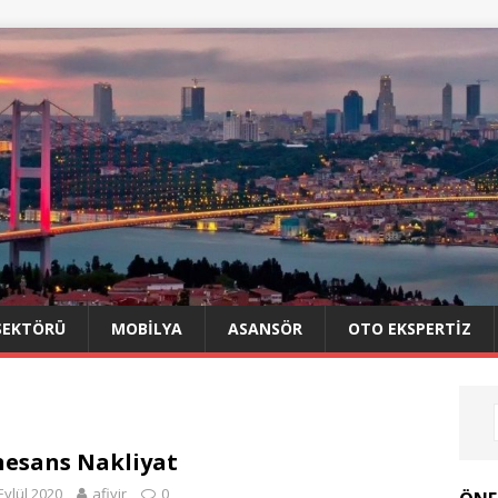
SEKTÖRÜ
MOBILYA
ASANSÖR
OTO EKSPERTIZ
esans Nakliyat
Eylül 2020
afiyir
0