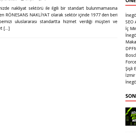
ÖNE
izde nakliyat sektörü ile ilgili bir standart bulunmamasına
n RÖNESANS NAKLİYAT olarak sektör içinde 1977 den beri
İnegö
bemizi uluslararası standartta hizmet verdiği müşteri ve
SEO A
et
[…]
İç M
İnegö
Makas
DPF
Bosc
Forc
Şişli
İzmir
İnegö
SON