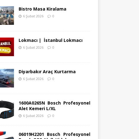
Bistro Masa Kiralama
6 Şubat 2026
0
Lokmacı | İstanbul Lokmacı
6 Şubat 2026
0
Diyarbakır Araç Kurtarma
6 Şubat 2026
0
1600A0265N Bosch Profesyonel
Alet Kemeri L/XL
6 Şubat 2026
0
06019H2201 Bosch Profesyonel