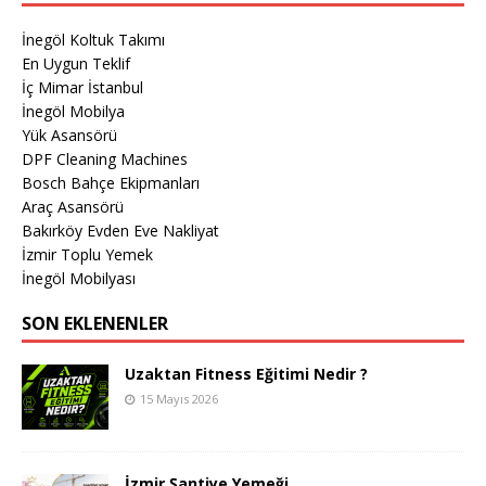
İnegöl Koltuk Takımı
En Uygun Teklif
İç Mimar İstanbul
İnegöl Mobilya
Yük Asansörü
DPF Cleaning Machines
Bosch Bahçe Ekipmanları
Araç Asansörü
Bakırköy Evden Eve Nakliyat
İzmir Toplu Yemek
İnegöl Mobilyası
SON EKLENENLER
Uzaktan Fitness Eğitimi Nedir ?
15 Mayıs 2026
İzmir Şantiye Yemeği