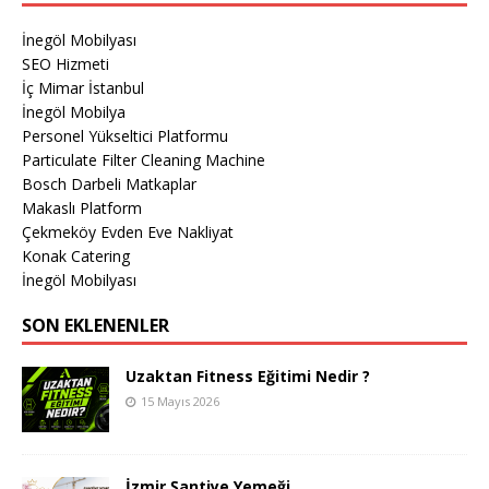
İnegöl Mobilyası
SEO Hizmeti
İç Mimar İstanbul
İnegöl Mobilya
Personel Yükseltici Platformu
Particulate Filter Cleaning Machine
Bosch Darbeli Matkaplar
Makaslı Platform
Çekmeköy Evden Eve Nakliyat
Konak Catering
İnegöl Mobilyası
SON EKLENENLER
Uzaktan Fitness Eğitimi Nedir ?
15 Mayıs 2026
İzmir Şantiye Yemeği