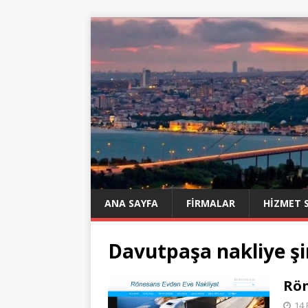
ANA SAYFA
FIRMALAR
HIZMET 
Davutpaşa nakliye şi
Rön
14 