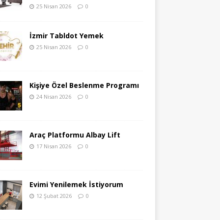
25 Nisan 2026
0
İzmir Tabldot Yemek
25 Nisan 2026
0
Kişiye Özel Beslenme Programı
24 Nisan 2026
0
Araç Platformu Albay Lift
17 Nisan 2026
0
Evimi Yenilemek İstiyorum
12 Şubat 2026
0