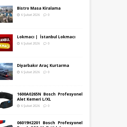
Bistro Masa Kiralama
6 Şubat 2026
0
Lokmacı | İstanbul Lokmacı
6 Şubat 2026
0
Diyarbakır Araç Kurtarma
6 Şubat 2026
0
1600A0265N Bosch Profesyonel
Alet Kemeri L/XL
6 Şubat 2026
0
06019H2201 Bosch Profesyonel