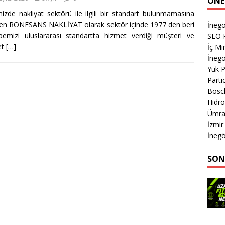
ÖNE
izde nakliyat sektörü ile ilgili bir standart bulunmamasına
n RÖNESANS NAKLİYAT olarak sektör içinde 1977 den beri
İnegö
bemizi uluslararası standartta hizmet verdiği müşteri ve
SEO P
et
[…]
İç M
İnegö
Yük 
Parti
Bosc
Hidro
Ümran
İzmir
İnegö
SON