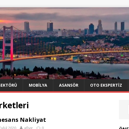
SEKTÖRÜ
MOBILYA
ASANSÖR
OTO EKSPERTIZ
rketleri
esans Nakliyat
Eylül 2020
afiyir
0