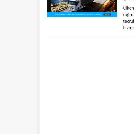
Ülkem
rağme
tecrü
hizm