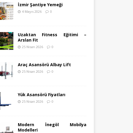
İzmir Şantiye Yemeği
4 Mayıs 2026
0
Uzaktan Fitness Eğitimi –
Arslan Fit
25 Nisan 2026
0
Araç Asansörü Albay Lift
25 Nisan 2026
0
Yük Asansörü Fiyatları
25 Nisan 2026
0
Modern İnegöl Mobilya
Modelleri