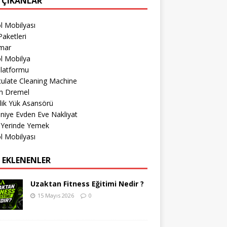
 ÇIKANLAR
l Mobilyası
aketleri
imar
l Mobilya
Platformu
culate Cleaning Machine
h Dremel
lik Yük Asansörü
iye Evden Eve Nakliyat
 Yerinde Yemek
l Mobilyası
 EKLENENLER
Uzaktan Fitness Eğitimi Nedir ?
15 Mayıs 2026
0