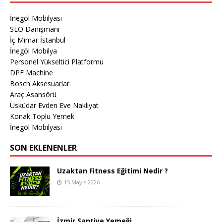
İnegöl Mobilyası
SEO Danışmanı
İç Mimar İstanbul
İnegöl Mobilya
Personel Yükseltici Platformu
DPF Machine
Bosch Aksesuarlar
Araç Asansörü
Üsküdar Evden Eve Nakliyat
Konak Toplu Yemek
İnegöl Mobilyası
SON EKLENENLER
Uzaktan Fitness Eğitimi Nedir ?
15 Mayıs 2026
İzmir Şantiye Yemeği