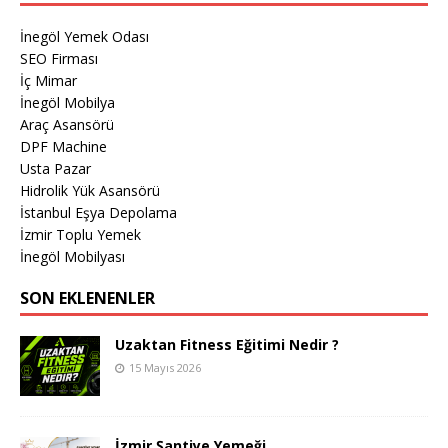
İnegöl Yemek Odası
SEO Firması
İç Mimar
İnegöl Mobilya
Araç Asansörü
DPF Machine
Usta Pazar
Hidrolik Yük Asansörü
İstanbul Eşya Depolama
İzmir Toplu Yemek
İnegöl Mobilyası
SON EKLENENLER
Uzaktan Fitness Eğitimi Nedir ?
15 Mayıs 2026
İzmir Şantiye Yemeği