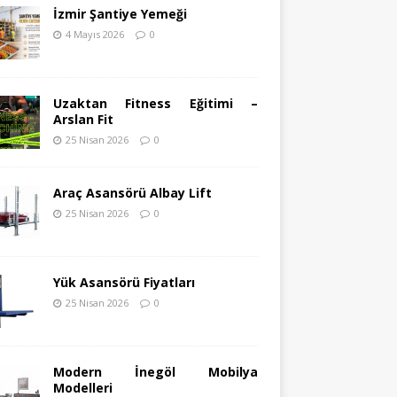
İzmir Şantiye Yemeği
4 Mayıs 2026
0
Uzaktan Fitness Eğitimi –
Arslan Fit
25 Nisan 2026
0
Araç Asansörü Albay Lift
25 Nisan 2026
0
Yük Asansörü Fiyatları
25 Nisan 2026
0
Modern İnegöl Mobilya
Modelleri