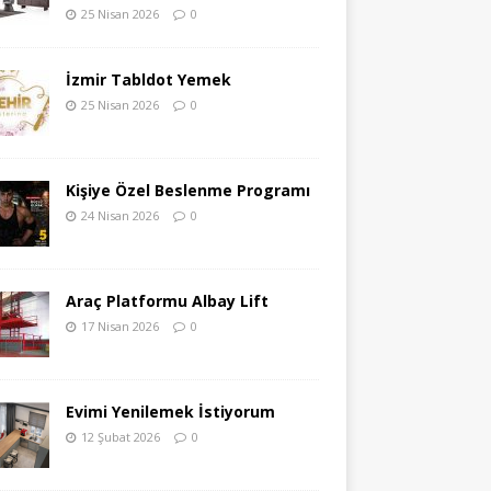
25 Nisan 2026
0
İzmir Tabldot Yemek
25 Nisan 2026
0
Kişiye Özel Beslenme Programı
24 Nisan 2026
0
Araç Platformu Albay Lift
17 Nisan 2026
0
Evimi Yenilemek İstiyorum
12 Şubat 2026
0