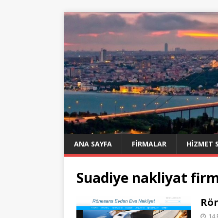
ANA SAYFA
FIRMALAR
HIZMET 
Suadiye nakliyat firm
Rön
14 