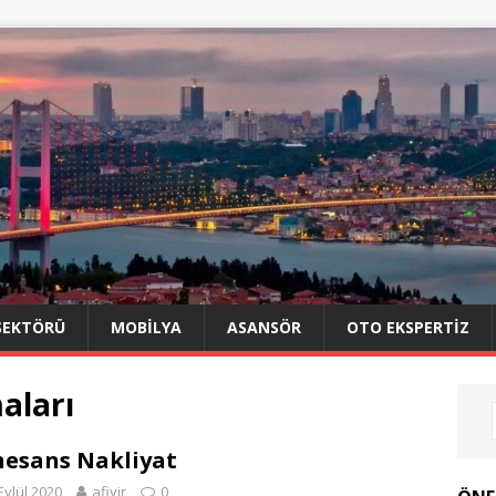
SEKTÖRÜ
MOBILYA
ASANSÖR
OTO EKSPERTIZ
aları
esans Nakliyat
Eylül 2020
afiyir
0