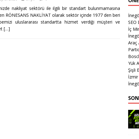
ÖNE
izde nakliyat sektörü ile ilgili bir standart bulunmamasına
n RÖNESANS NAKLİYAT olarak sektör içinde 1977 den beri
İneg
bemizi uluslararası standartta hizmet verdiği müşteri ve
SEO 
et
[…]
İç Mi
İnegö
Araç
Parti
Bosch
Yük A
Şişli
İzmir
İnegö
SON