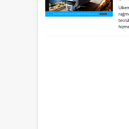
Ülkem
rağme
tecrü
hizm