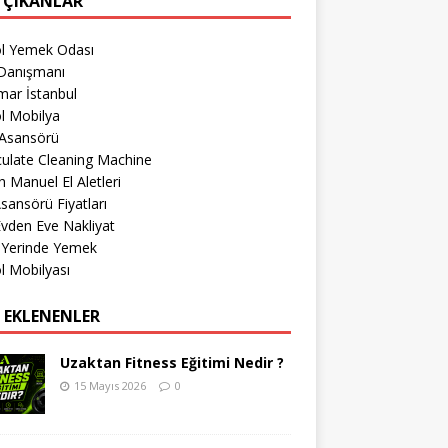
 ÇIKANLAR
öl Yemek Odası
Danışmanı
mar İstanbul
l Mobilya
 Asansörü
culate Cleaning Machine
 Manuel El Aletleri
sansörü Fiyatları
 Evden Eve Nakliyat
 Yerinde Yemek
l Mobilyası
 EKLENENLER
Uzaktan Fitness Eğitimi Nedir ?
15 Mayıs 2026
0