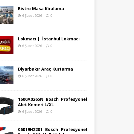
Bistro Masa Kiralama
6 Şubat 2026
0
Lokmacı | İstanbul Lokmacı
6 Şubat 2026
0
Diyarbakır Araç Kurtarma
6 Şubat 2026
0
1600A0265N Bosch Profesyonel
Alet Kemeri L/XL
6 Şubat 2026
0
06019H2201 Bosch Profesyonel