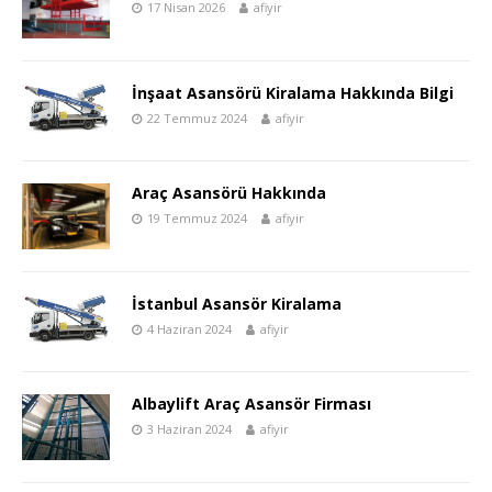
17 Nisan 2026
afiyir
İnşaat Asansörü Kiralama Hakkında Bilgi
22 Temmuz 2024
afiyir
Araç Asansörü Hakkında
19 Temmuz 2024
afiyir
İstanbul Asansör Kiralama
4 Haziran 2024
afiyir
Albaylift Araç Asansör Firması
3 Haziran 2024
afiyir