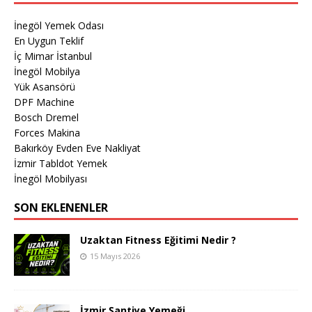
İnegöl Yemek Odası
En Uygun Teklif
İç Mimar İstanbul
İnegöl Mobilya
Yük Asansörü
DPF Machine
Bosch Dremel
Forces Makina
Bakırköy Evden Eve Nakliyat
İzmir Tabldot Yemek
İnegöl Mobilyası
SON EKLENENLER
Uzaktan Fitness Eğitimi Nedir ?
15 Mayıs 2026
İzmir Şantiye Yemeği