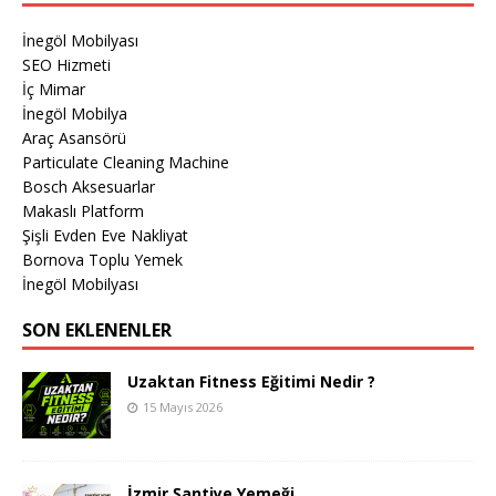
İnegöl Mobilyası
SEO Hizmeti
İç Mimar
İnegöl Mobilya
Araç Asansörü
Particulate Cleaning Machine
Bosch Aksesuarlar
Makaslı Platform
Şişli Evden Eve Nakliyat
Bornova Toplu Yemek
İnegöl Mobilyası
SON EKLENENLER
Uzaktan Fitness Eğitimi Nedir ?
15 Mayıs 2026
İzmir Şantiye Yemeği