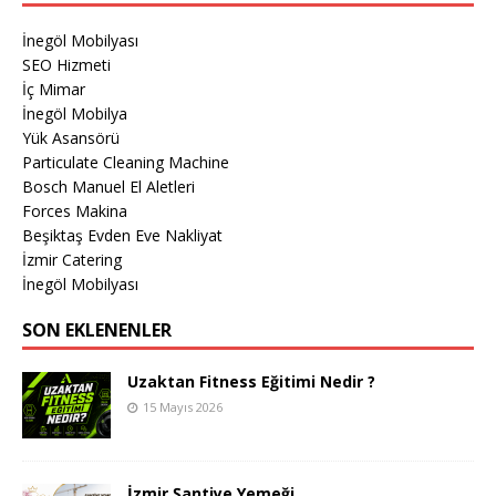
İnegöl Mobilyası
SEO Hizmeti
İç Mimar
İnegöl Mobilya
Yük Asansörü
Particulate Cleaning Machine
Bosch Manuel El Aletleri
Forces Makina
Beşiktaş Evden Eve Nakliyat
İzmir Catering
İnegöl Mobilyası
SON EKLENENLER
Uzaktan Fitness Eğitimi Nedir ?
15 Mayıs 2026
İzmir Şantiye Yemeği