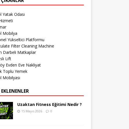
 ÇIKANLAR
l Yatak Odası
Hizmeti
imar
l Mobilya
nel Yükseltici Platformu
culate Filter Cleaning Machine
 Darbeli Matkaplar
lı Lift
öy Evden Eve Nakliyat
k Toplu Yemek
l Mobilyası
 EKLENENLER
Uzaktan Fitness Eğitimi Nedir ?
15 Mayıs 2026
0