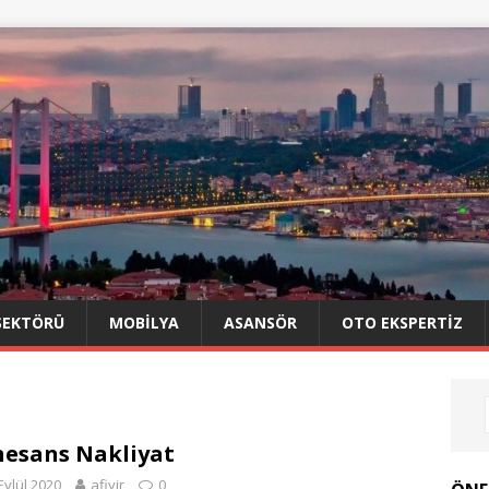
SEKTÖRÜ
MOBILYA
ASANSÖR
OTO EKSPERTIZ
esans Nakliyat
Eylül 2020
afiyir
0