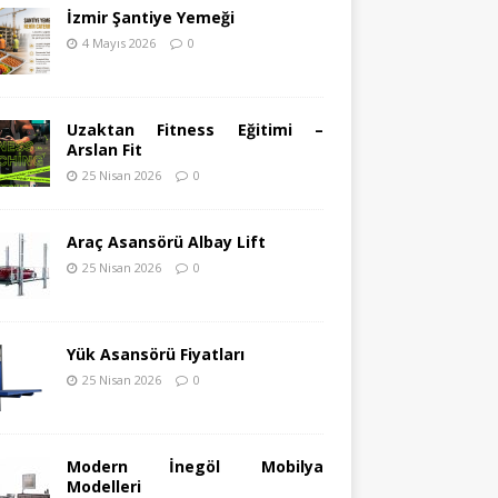
İzmir Şantiye Yemeği
4 Mayıs 2026
0
Uzaktan Fitness Eğitimi –
Arslan Fit
25 Nisan 2026
0
Araç Asansörü Albay Lift
25 Nisan 2026
0
Yük Asansörü Fiyatları
25 Nisan 2026
0
Modern İnegöl Mobilya
Modelleri