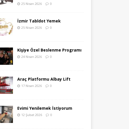
25 Nisan 2026
0
İzmir Tabldot Yemek
25 Nisan 2026
0
Kişiye Özel Beslenme Programı
24 Nisan 2026
0
Araç Platformu Albay Lift
17 Nisan 2026
0
Evimi Yenilemek İstiyorum
12 Şubat 2026
0