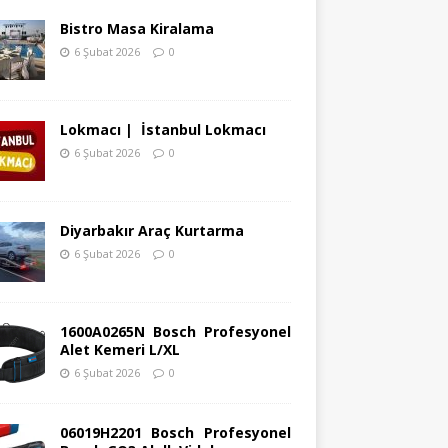
Bistro Masa Kiralama
6 Şubat 2026
0
Lokmacı | İstanbul Lokmacı
6 Şubat 2026
0
Diyarbakır Araç Kurtarma
6 Şubat 2026
0
1600A0265N Bosch Profesyonel
Alet Kemeri L/XL
6 Şubat 2026
0
06019H2201 Bosch Profesyonel