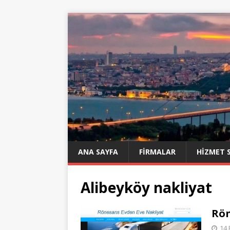
ANA SAYFA
FIRMALAR
HIZMET 
Alibeyköy nakliyat
Rön
14 