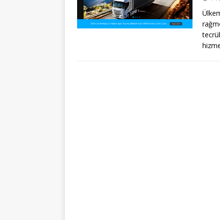
Ülkem
rağme
tecrü
hizm