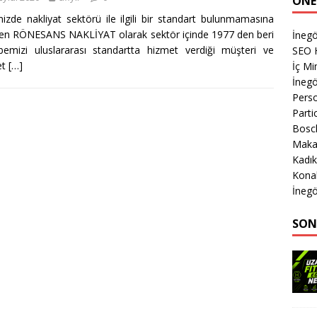
ÖNE
izde nakliyat sektörü ile ilgili bir standart bulunmamasına
n RÖNESANS NAKLİYAT olarak sektör içinde 1977 den beri
İnegö
bemizi uluslararası standartta hizmet verdiği müşteri ve
SEO 
et
[…]
İç M
İnegö
Perso
Parti
Bosch
Makas
Kadık
Kona
İnegö
SON