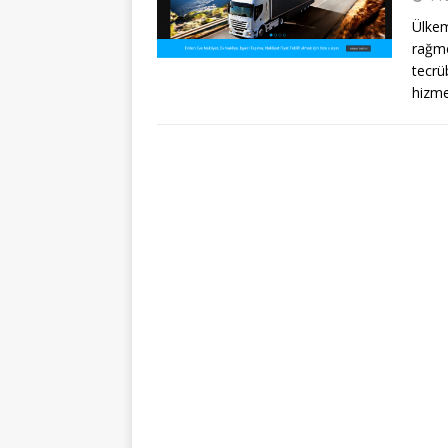
Ülkem
rağme
tecrü
hizm