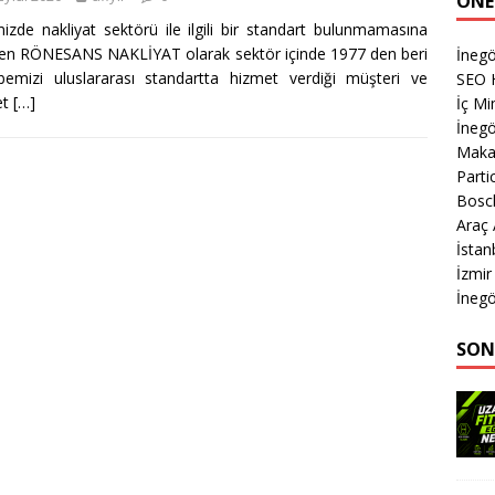
ÖNE
izde nakliyat sektörü ile ilgili bir standart bulunmamasına
n RÖNESANS NAKLİYAT olarak sektör içinde 1977 den beri
İnegö
bemizi uluslararası standartta hizmet verdiği müşteri ve
SEO 
et
[…]
İç M
İnegö
Makas
Parti
Bosch
Araç
İsta
İzmir
İnegö
SON