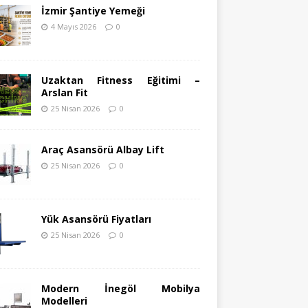
İzmir Şantiye Yemeği
4 Mayıs 2026
0
Uzaktan Fitness Eğitimi –
Arslan Fit
25 Nisan 2026
0
Araç Asansörü Albay Lift
25 Nisan 2026
0
Yük Asansörü Fiyatları
25 Nisan 2026
0
Modern İnegöl Mobilya
Modelleri