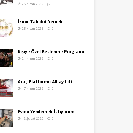
25 Nisan 2026
0
İzmir Tabldot Yemek
25 Nisan 2026
0
Kişiye Özel Beslenme Programı
24 Nisan 2026
0
Araç Platformu Albay Lift
17 Nisan 2026
0
Evimi Yenilemek İstiyorum
12 Şubat 2026
0