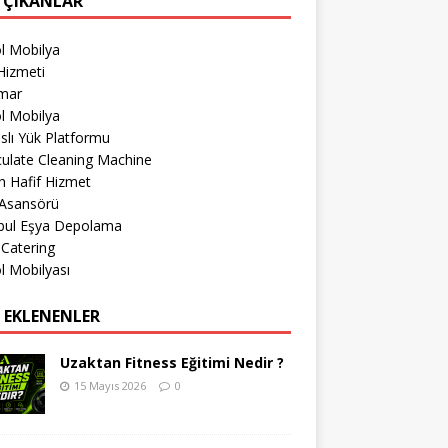
 ÇIKANLAR
l Mobilya
Hizmeti
imar
l Mobilya
lı Yük Platformu
culate Cleaning Machine
 Hafif Hizmet
 Asansörü
nbul Eşya Depolama
 Catering
l Mobilyası
 EKLENENLER
Uzaktan Fitness Eğitimi Nedir ?
15 Mayıs 2026
0