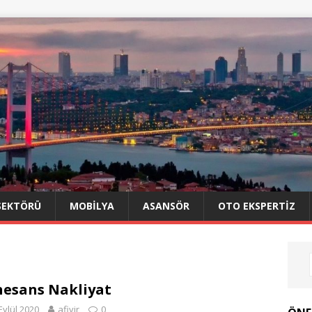
SEKTÖRÜ
MOBILYA
ASANSÖR
OTO EKSPERTIZ
esans Nakliyat
Eylül 2020
afiyir
0