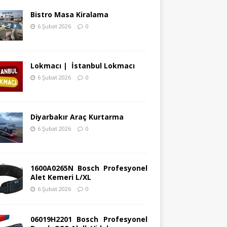
Bistro Masa Kiralama
6 Şubat 2026
0
Lokmacı | İstanbul Lokmacı
6 Şubat 2026
0
Diyarbakır Araç Kurtarma
6 Şubat 2026
0
1600A0265N Bosch Profesyonel
Alet Kemeri L/XL
6 Şubat 2026
0
06019H2201 Bosch Profesyonel