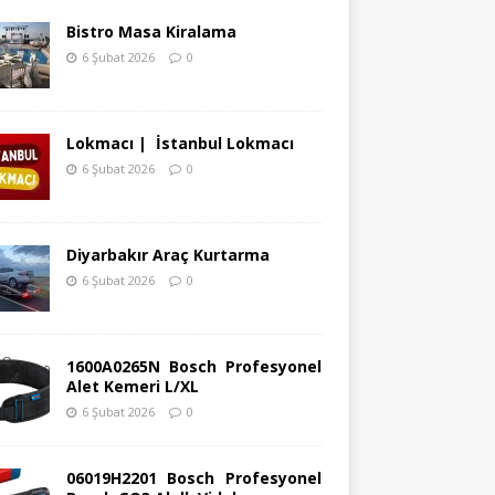
Bistro Masa Kiralama
6 Şubat 2026
0
Lokmacı | İstanbul Lokmacı
6 Şubat 2026
0
Diyarbakır Araç Kurtarma
6 Şubat 2026
0
1600A0265N Bosch Profesyonel
Alet Kemeri L/XL
6 Şubat 2026
0
06019H2201 Bosch Profesyonel