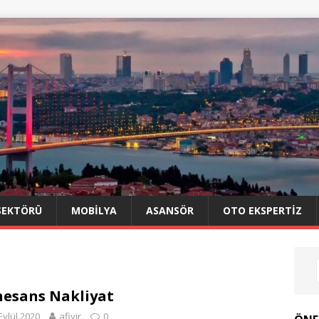
SEKTÖRÜ
MOBILYA
ASANSÖR
OTO EKSPERTIZ
esans Nakliyat
Eylül 2020
afiyir
0