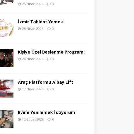
25 Nisan 2026
0
İzmir Tabldot Yemek
25 Nisan 2026
0
Kişiye Özel Beslenme Programı
24 Nisan 2026
0
Araç Platformu Albay Lift
17 Nisan 2026
0
Evimi Yenilemek İstiyorum
12 Şubat 2026
0