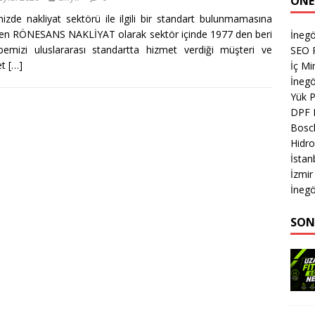
ÖNE
izde nakliyat sektörü ile ilgili bir standart bulunmamasına
n RÖNESANS NAKLİYAT olarak sektör içinde 1977 den beri
İneg
bemizi uluslararası standartta hizmet verdiği müşteri ve
SEO P
et
[…]
İç Mi
İnegö
Yük 
DPF 
Bosch
Hidro
İsta
İzmir
İnegö
SON