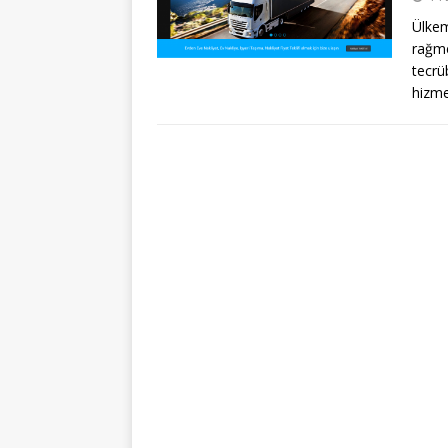
Ülkem
rağme
tecrü
hizm