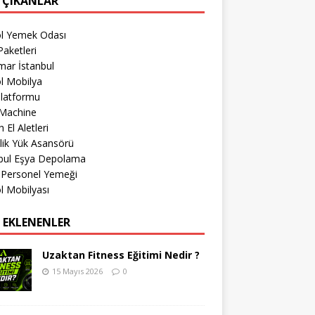
 ÇIKANLAR
öl Yemek Odası
aketleri
mar İstanbul
l Mobilya
Platformu
Machine
 El Aletleri
lik Yük Asansörü
nbul Eşya Depolama
 Personel Yemeği
l Mobilyası
 EKLENENLER
Uzaktan Fitness Eğitimi Nedir ?
15 Mayıs 2026
0