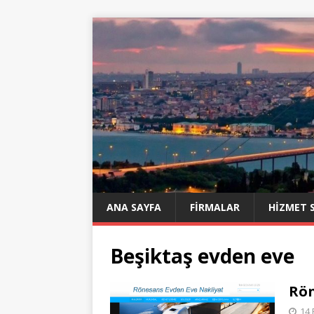
ANA SAYFA
FIRMALAR
HIZMET 
Beşiktaş evden eve
Rön
14 