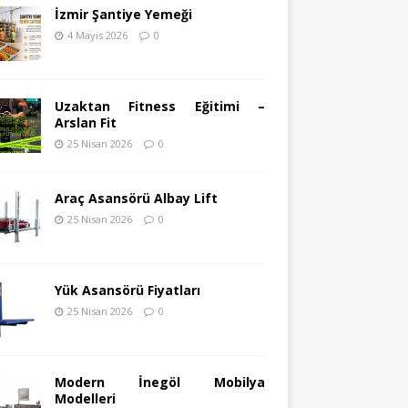
İzmir Şantiye Yemeği
4 Mayıs 2026
0
Uzaktan Fitness Eğitimi –
Arslan Fit
25 Nisan 2026
0
Araç Asansörü Albay Lift
25 Nisan 2026
0
Yük Asansörü Fiyatları
25 Nisan 2026
0
Modern İnegöl Mobilya
Modelleri