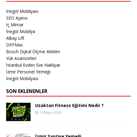
İnegöl Mobilyası
SEO Ajansı
İç Mimar
İnegöl Mobilya
Albay Lift
DPFMac
Bosch Dijital Ölçme Aletleri
Yük Asansörleri
İstanbul Evden Eve Nakliyat
İzmir Personel Yemeği
İnegöl Mobilyası
SON EKLENENLER
Uzaktan Fitness Eğitimi Nedir ?
15 Mayıs 2026
İzmir Şantiye Yemeği