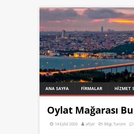
ANA SAYFA
FIRMALAR
HIZMET 
Oylat Mağarası Bu
14 Eylül 2020
afiyir
Bilgi
,
Turizm