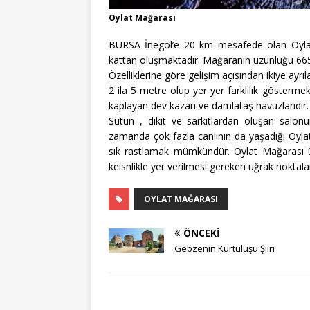
Oylat Mağarası
BURSA İnegöl’e 20 km mesafede olan Oylat M
kattan oluşmaktadır. Mağaranın uzunluğu 665
Özelliklerine göre gelişim açısından ikiye ayrı
2 ila 5 metre olup yer yer farklılık gösterme
kaplayan dev kazan ve damlataş havuzlarıdır.
Sütun , dikit ve sarkıtlardan oluşan salon
zamanda çok fazla canlının da yaşadığı Oyla
sık rastlamak mümkündür. Oylat Mağarası ü
keisnlikle yer verilmesi gereken uğrak noktal
OYLAT MAĞARASI
ÖNCEKI
Gebzenin Kurtuluşu Şiiri