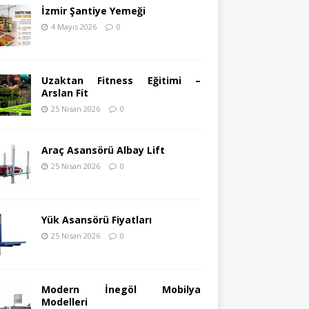
İzmir Şantiye Yemeği
4 Mayıs 2026
0
Uzaktan Fitness Eğitimi –
Arslan Fit
25 Nisan 2026
0
Araç Asansörü Albay Lift
25 Nisan 2026
0
Yük Asansörü Fiyatları
25 Nisan 2026
0
Modern İnegöl Mobilya
Modelleri