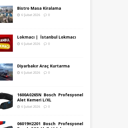
Bistro Masa Kiralama
6 Şubat 2026
0
Lokmacı | İstanbul Lokmacı
6 Şubat 2026
0
Diyarbakır Araç Kurtarma
6 Şubat 2026
0
1600A0265N Bosch Profesyonel
Alet Kemeri L/XL
6 Şubat 2026
0
06019H2201 Bosch Profesyonel