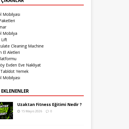
 ÇIKANLAR
l Mobilyası
aketleri
imar
l Mobilya
 Lift
culate Cleaning Machine
 El Aletleri
Platformu
öy Evden Eve Nakliyat
r Tabldot Yemek
l Mobilyası
 EKLENENLER
Uzaktan Fitness Eğitimi Nedir ?
15 Mayıs 2026
0