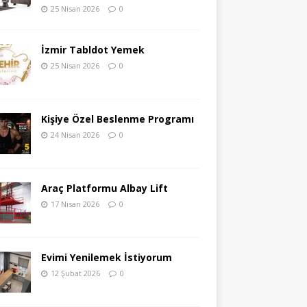
25 Nisan 2026
0
İzmir Tabldot Yemek
25 Nisan 2026
0
Kişiye Özel Beslenme Programı
24 Nisan 2026
0
Araç Platformu Albay Lift
17 Nisan 2026
0
Evimi Yenilemek İstiyorum
12 Şubat 2026
0