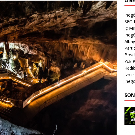
ÖNE
İnegö
SEO P
İç M
İnegö
Albay
Parti
Bosch
Yük 
Kadık
İzmi
İnegö
SON