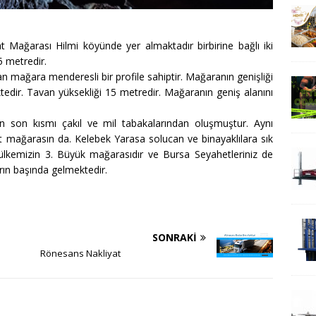
ağarası Hilmi köyünde yer almaktadır birbirine bağlı iki
 metredir.
lan mağara menderesli bir profile sahiptir. Mağaranın genişliği
ktedir. Tavan yüksekliği 15 metredir. Mağaranın geniş alanını
un son kısmı çakıl ve mil tabakalarından oluşmuştur. Aynı
t mağarasın da. Kelebek Yarasa solucan ve binayaklılara sık
lkemizin 3. Büyük mağarasıdır ve Bursa Seyahetleriniz de
arın başında gelmektedir.
SONRAKI
Rönesans Nakliyat