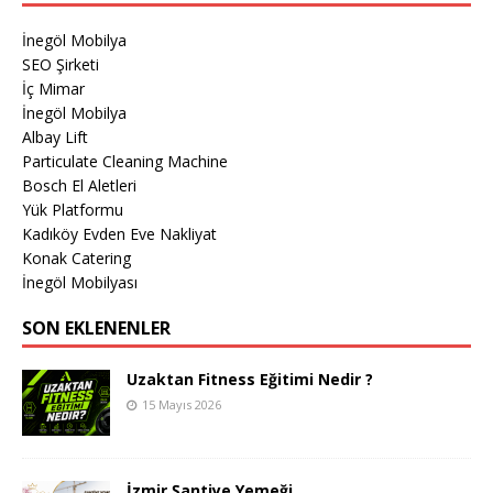
İnegöl Mobilya
SEO Şirketi
İç Mimar
İnegöl Mobilya
Albay Lift
Particulate Cleaning Machine
Bosch El Aletleri
Yük Platformu
Kadıköy Evden Eve Nakliyat
Konak Catering
İnegöl Mobilyası
SON EKLENENLER
Uzaktan Fitness Eğitimi Nedir ?
15 Mayıs 2026
İzmir Şantiye Yemeği