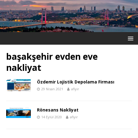
başakşehir evden eve
nakliyat
Özdemir Lojistik Depolama Firması
29 Nisan 2021
afiyir
Rönesans Nakliyat
14 Eylül 2020
afiyir