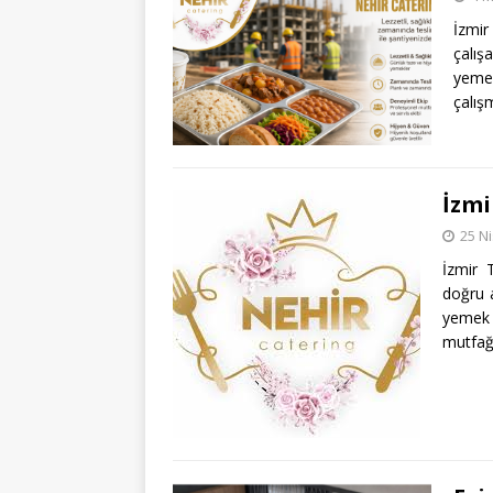
İzmir
çalış
yeme
çalı
İzmi
25 N
İzmir 
doğru a
yemek 
mutfağ