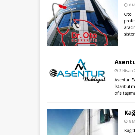
6 M
Oto 
profe
arac
sistem
Asentu
3 Nisan 
Asentur E
İstanbul me
ofis taşıma
Kağ
8 M
Kağıt