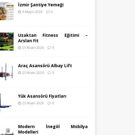
İzmir Şantiye Yemeği
4 Mayıs 2026
0
Uzaktan Fitness Eğitimi –
Arslan Fit
25 Nisan 2026
0
Araç Asansörü Albay Lift
25 Nisan 2026
0
Yük Asansörü Fiyatları
25 Nisan 2026
0
Modern İnegöl Mobilya
Modelleri