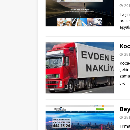
29 
Taşım
arası
eşyal
Koc
29 
Koca
şehir
zaman
[…]
Bey
29 
Firm