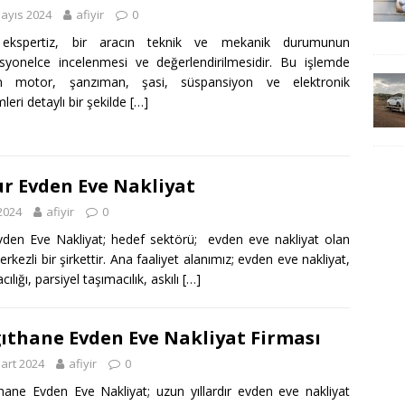
ayıs 2024
afiyir
0
ekspertiz, bir aracın teknik ve mekanik durumunun
syonelce incelenmesi ve değerlendirilmesidir. Bu işlemde
ın motor, şanzıman, şasi, süspansiyon ve elektronik
leri detaylı bir şekilde
[…]
r Evden Eve Nakliyat
2024
afiyir
0
vden Eve Nakliyat; hedef sektörü; evden eve nakliyat olan
rkezli bir şirkettir. Ana faaliyet alanımız; evden eve nakliyat,
cılığı, parsiyel taşımacılık, askılı
[…]
ıthane Evden Eve Nakliyat Firması
art 2024
afiyir
0
hane Evden Eve Nakliyat; uzun yıllardır evden eve nakliyat