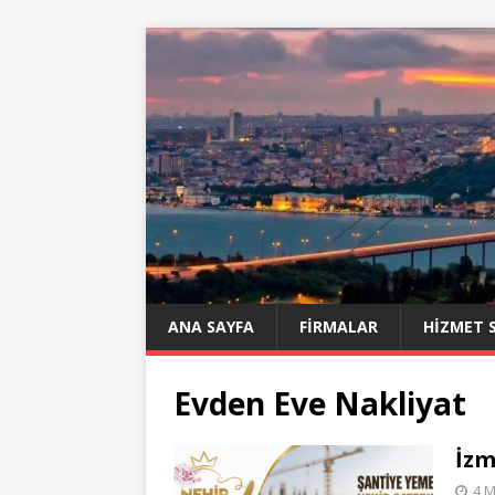
ANA SAYFA
FIRMALAR
HIZMET 
Evden Eve Nakliyat
İzm
4 M