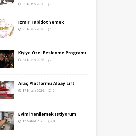
25 Nisan 2026
0
İzmir Tabldot Yemek
25 Nisan 2026
0
Kişiye Özel Beslenme Programı
24 Nisan 2026
0
Araç Platformu Albay Lift
17 Nisan 2026
0
Evimi Yenilemek İstiyorum
12 Şubat 2026
0