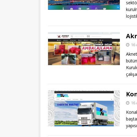
sekt
kurul
lojist
Akn
16 
Akne
bütün
Kurul
çalış
Kon
16 
Konak
başta
yapıs