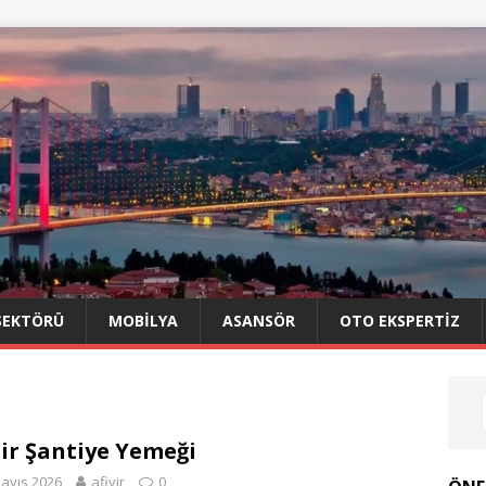
SEKTÖRÜ
MOBILYA
ASANSÖR
OTO EKSPERTIZ
ir Şantiye Yemeği
ayıs 2026
afiyir
0