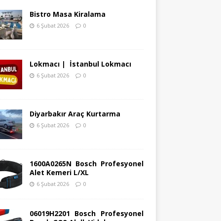
Bistro Masa Kiralama
6 Şubat 2026
0
Lokmacı | İstanbul Lokmacı
6 Şubat 2026
0
Diyarbakır Araç Kurtarma
6 Şubat 2026
0
1600A0265N Bosch Profesyonel
Alet Kemeri L/XL
6 Şubat 2026
0
06019H2201 Bosch Profesyonel