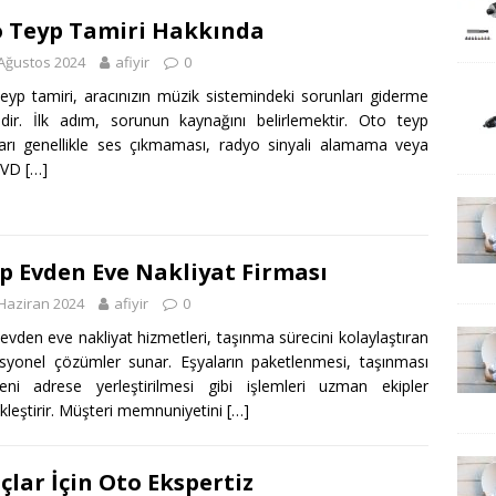
 Teyp Tamiri Hakkında
Ağustos 2024
afiyir
0
eyp tamiri, aracınızın müzik sistemindeki sorunları giderme
idir. İlk adım, sorunun kaynağını belirlemektir. Oto teyp
ları genellikle ses çıkmaması, radyo sinyali alamama veya
DVD
[…]
p Evden Eve Nakliyat Firması
Haziran 2024
afiyir
0
evden eve nakliyat hizmetleri, taşınma sürecini kolaylaştıran
syonel çözümler sunar. Eşyaların paketlenmesi, taşınması
ni adrese yerleştirilmesi gibi işlemleri uzman ekipler
kleştirir. Müşteri memnuniyetini
[…]
çlar İçin Oto Ekspertiz