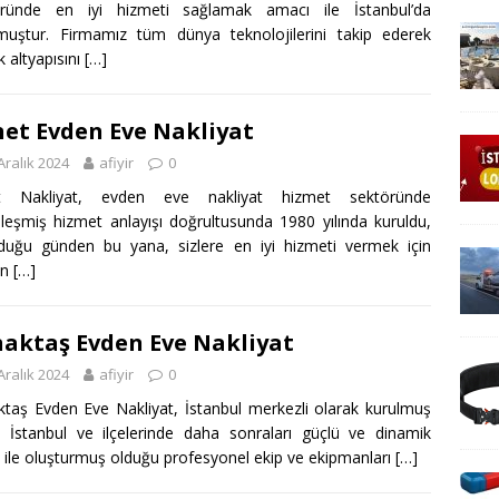
öründe en iyi hizmeti sağlamak amacı ile İstanbul’da
muştur. Firmamız tüm dünya teknolojilerini takip ederek
ik altyapısını
[…]
et Evden Eve Nakliyat
Aralık 2024
afiyir
0
t Nakliyat, evden eve nakliyat hizmet sektöründe
leşmiş hizmet anlayışı doğrultusunda 1980 yılında kuruldu,
duğu günden bu yana, sizlere en iyi hizmeti vermek için
an
[…]
aktaş Evden Eve Nakliyat
Aralık 2024
afiyir
0
taş Evden Eve Nakliyat, İstanbul merkezli olarak kurulmuş
 İstanbul ve ilçelerinde daha sonraları güçlü ve dinamik
ı ile oluşturmuş olduğu profesyonel ekip ve ekipmanları
[…]