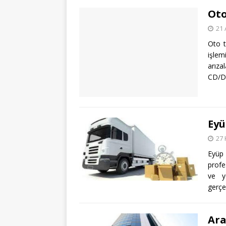
Oto
21 
Oto t
işlem
arıza
CD/
Eyü
27 
Eyüp 
profe
ve ye
gerçe
Ara