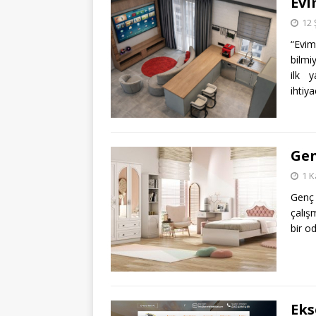
Evi
12 
“Evi
bilmi
ilk 
ihtiya
Gen
1 K
Genç 
çalış
bir o
Eks