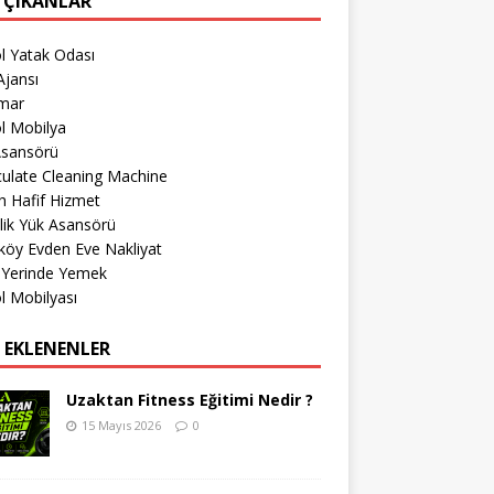
 ÇIKANLAR
l Yatak Odası
jansı
imar
l Mobilya
Asansörü
culate Cleaning Machine
 Hafif Hizmet
lik Yük Asansörü
köy Evden Eve Nakliyat
 Yerinde Yemek
l Mobilyası
 EKLENENLER
Uzaktan Fitness Eğitimi Nedir ?
15 Mayıs 2026
0