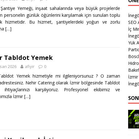
ÖNE
 Şantiye Yemeği, inşaat sahalarında veya büyük projelerde
an personelin günlük öğünlerini karşılamak için sunulan toplu
İnegö
k hizmetidir. Bu hizmet, şantiyelerdeki yoğun ve zorlu
SEO A
şma
[…]
İç M
İnegö
Yük 
Parti
Bosch
r Tabldot Yemek
Hidro
isan 2026
afiyir
0
Bakır
Tabldot Yemek hizmetiyle mi ilgileniyorsunuz ? O zaman
İzmir
drestesiniz. Nehir Catering olarak İzmir bölgesinde Tabldot
İnegö
ihtiyaçlarınızı karşılıyoruz. Profesyonel ekibimiz ve
ımızla İzmir
[…]
SON