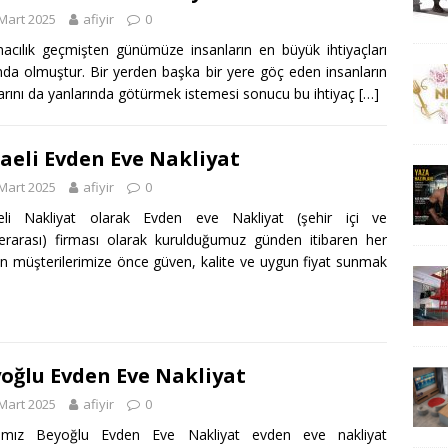
Mart 2025
afiyir
0
acılık geçmişten günümüze insanların en büyük ihtiyaçları
nda olmuştur. Bir yerden başka bir yere göç eden insanların
arını da yanlarında götürmek istemesi sonucu bu ihtiyaç
[…]
aeli Evden Eve Nakliyat
Mart 2025
afiyir
0
eli Nakliyat olarak Evden eve Nakliyat (şehir içi ve
lerarası) firması olarak kurulduğumuz günden itibaren her
 müşterilerimize önce güven, kalite ve uygun fiyat sunmak
oğlu Evden Eve Nakliyat
Mart 2025
afiyir
0
amız Beyoğlu Evden Eve Nakliyat evden eve nakliyat