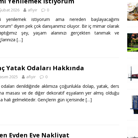
mi Yenilemek İstiyorum
Şubat 2026
afiyir
0
mi yenilemek istiyorum ama nereden başlayacağımı
yorum” diyen pek çok danışanımız oluyor. Bir iç mimar olarak
yaptığımız şey, yaşam alanınızı gerçekten tanımak ve
çlarınıza
[…]
ç Yatak Odaları Hakkında
asım 2025
afiyir
0
odaları denildiğinde aklımıza çoğunlukla dolap, yatak, ders
ma masası ve de diğer dekoratif eşyaların yer almış olduğu
da hali gelmektedir. Gençlerin gün içerisinde
[…]
en Evden Eve Nakliyat