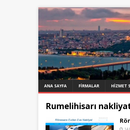
ANA SAYFA
FIRMALAR
HIZMET 
Rumelihisarı nakliyat
Rön
14 