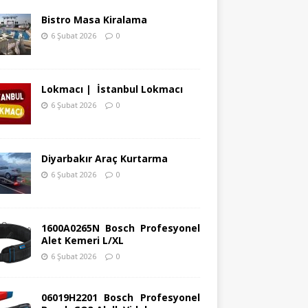
Bistro Masa Kiralama
6 Şubat 2026
0
Lokmacı | İstanbul Lokmacı
6 Şubat 2026
0
Diyarbakır Araç Kurtarma
6 Şubat 2026
0
1600A0265N Bosch Profesyonel
Alet Kemeri L/XL
6 Şubat 2026
0
06019H2201 Bosch Profesyonel