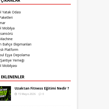
 ÇIKANLAR
l Yatak Odası
aketleri
imar
l Mobilya
Asansörü
Machine
h Bahçe Ekipmanları
lı Platform
nbul Eşya Depolama
 Şantiye Yemeği
l Mobilyası
 EKLENENLER
Uzaktan Fitness Eğitimi Nedir ?
15 Mayıs 2026
0