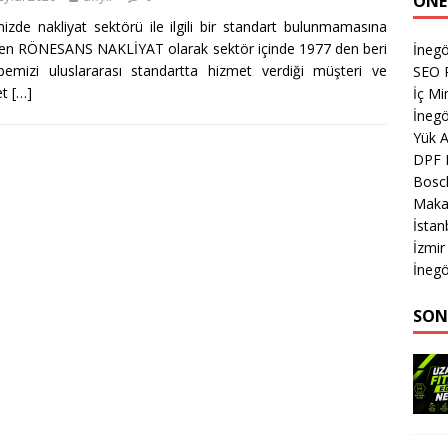
ÖNE
izde nakliyat sektörü ile ilgili bir standart bulunmamasına
n RÖNESANS NAKLİYAT olarak sektör içinde 1977 den beri
İnegö
bemizi uluslararası standartta hizmet verdiği müşteri ve
SEO P
et
[…]
İç M
İnegö
Yük 
DPF 
Bosc
Makas
İsta
İzmir
İnegö
SON