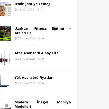
İzmir Şantiye Yemeği
4 Mayıs 2026
0
Uzaktan Fitness Eğitimi –
Arslan Fit
25 Nisan 2026
0
Araç Asansörü Albay Lift
25 Nisan 2026
0
Yük Asansörü Fiyatları
25 Nisan 2026
0
Modern İnegöl Mobilya
Modelleri