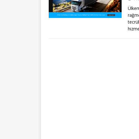
Ülkem
rağme
tecrü
hizm