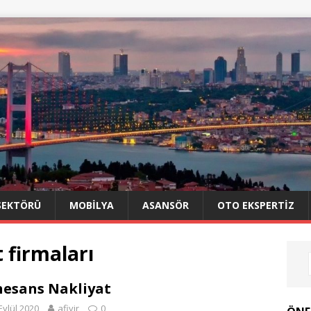
SEKTÖRÜ
MOBILYA
ASANSÖR
OTO EKSPERTIZ
 firmaları
esans Nakliyat
Eylül 2020
afiyir
0