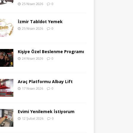
25 Nisan 2026
0
İzmir Tabldot Yemek
25 Nisan 2026
0
Kişiye Özel Beslenme Programı
24 Nisan 2026
0
Araç Platformu Albay Lift
17 Nisan 2026
0
Evimi Yenilemek İstiyorum
12 Şubat 2026
0