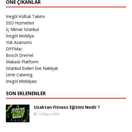
ÖNE ÇIKANLAR
İnegöl Koltuk Takımı
SEO Hizmetleri
İç Mimar İstanbul
İnegöl Mobilya
Yük Asansörü
DPFMac
Bosch Dremel
Makaslı Platform
İstanbul Evden Eve Nakliyat
İzmir Catering
İnegöl Mobilyası
SON EKLENENLER
Uzaktan Fitness Eğitimi Nedir ?
15 Mayıs 2026