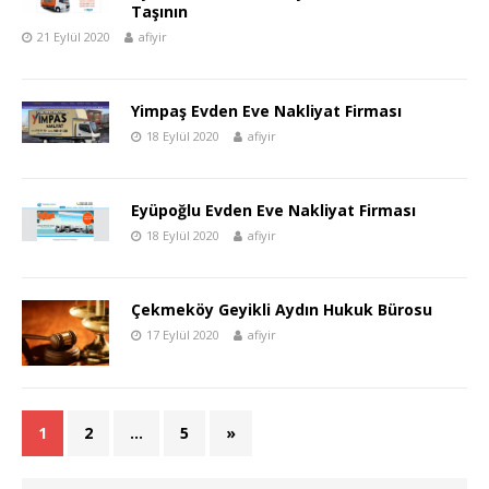
Taşının
21 Eylül 2020
afiyir
Yimpaş Evden Eve Nakliyat Firması
18 Eylül 2020
afiyir
Eyüpoğlu Evden Eve Nakliyat Firması
18 Eylül 2020
afiyir
Çekmeköy Geyikli Aydın Hukuk Bürosu
17 Eylül 2020
afiyir
1
2
…
5
»