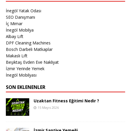
İnegöl Yatak Odası
SEO Danışmanı
İç Mimar
İnegöl Mobilya
Albay Lift
DPF Cleaning Machines
Bosch Darbeli Matkaplar
Makaslı Lift
Beşiktaş Evden Eve Nakliyat
İzmir Yerinde Yemek
İnegöl Mobilyası
SON EKLENENLER
Uzaktan Fitness Eğitimi Nedir ?
15 Mayıs 2026
İzmir Şantiye Yemeği