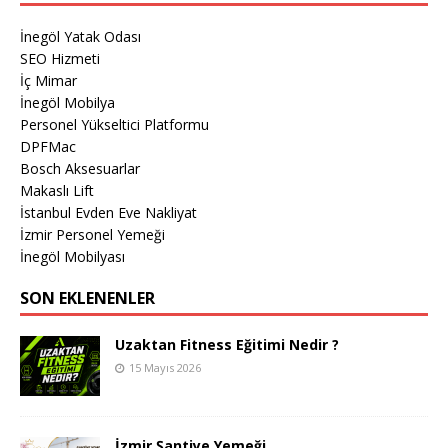
İnegöl Yatak Odası
SEO Hizmeti
İç Mimar
İnegöl Mobilya
Personel Yükseltici Platformu
DPFMac
Bosch Aksesuarlar
Makaslı Lift
İstanbul Evden Eve Nakliyat
İzmir Personel Yemeği
İnegöl Mobilyası
SON EKLENENLER
Uzaktan Fitness Eğitimi Nedir ?
15 Mayıs 2026
İzmir Şantiye Yemeği