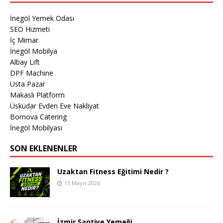
İnegöl Yemek Odası
SEO Hizmeti
İç Mimar
İnegöl Mobilya
Albay Lift
DPF Machine
Usta Pazar
Makaslı Platform
Üsküdar Evden Eve Nakliyat
Bornova Catering
İnegöl Mobilyası
SON EKLENENLER
Uzaktan Fitness Eğitimi Nedir ?
15 Mayıs 2026
İzmir Şantiye Yemeği