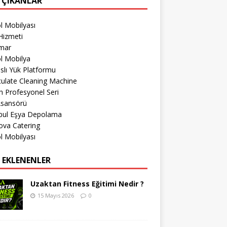
 ÇIKANLAR
l Mobilyası
Hizmeti
imar
l Mobilya
lı Yük Platformu
culate Cleaning Machine
 Profesyonel Seri
Asansörü
nbul Eşya Depolama
ova Catering
l Mobilyası
 EKLENENLER
Uzaktan Fitness Eğitimi Nedir ?
15 Mayıs 2026
0