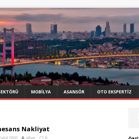
SEKTÖRÜ
MOBILYA
ASANSÖR
OTO EKSPERTIZ
esans Nakliyat
Eylül 2020
afiyir
0