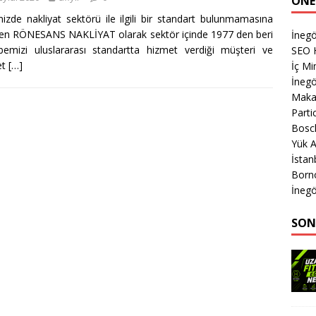
ÖNE
izde nakliyat sektörü ile ilgili bir standart bulunmamasına
n RÖNESANS NAKLİYAT olarak sektör içinde 1977 den beri
İnegö
bemizi uluslararası standartta hizmet verdiği müşteri ve
SEO 
et
[…]
İç M
İnegö
Makas
Parti
Bosch
Yük 
İsta
Born
İnegö
SON