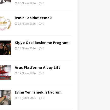
25 Nisan 2026
0
İzmir Tabldot Yemek
25 Nisan 2026
0
Kişiye Özel Beslenme Programı
24 Nisan 2026
0
Araç Platformu Albay Lift
17 Nisan 2026
0
Evimi Yenilemek İstiyorum
12 Şubat 2026
0