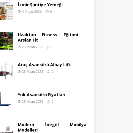
İzmir Şantiye Yemeği
4 Mayıs 2026
0
Uzaktan Fitness Eğitimi –
Arslan Fit
25 Nisan 2026
0
Araç Asansörü Albay Lift
25 Nisan 2026
0
Yük Asansörü Fiyatları
25 Nisan 2026
0
Modern İnegöl Mobilya
Modelleri