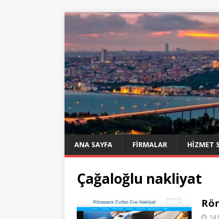
ANA SAYFA
FIRMALAR
HIZMET 
Çağaloğlu nakliyat
Rön
14 