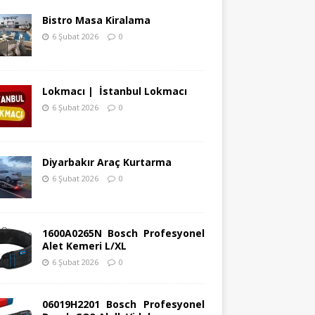
Bistro Masa Kiralama
6 Şubat 2026
0
Lokmacı | İstanbul Lokmacı
6 Şubat 2026
0
Diyarbakır Araç Kurtarma
6 Şubat 2026
0
1600A0265N Bosch Profesyonel
Alet Kemeri L/XL
6 Şubat 2026
0
06019H2201 Bosch Profesyonel