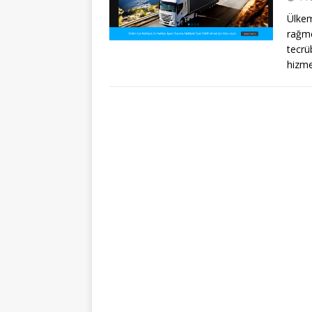
Ülkem
rağme
tecrü
hizm