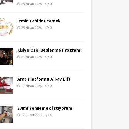
25 Nisan 2026
0
İzmir Tabldot Yemek
25 Nisan 2026
0
Kişiye Özel Beslenme Programı
24 Nisan 2026
0
Araç Platformu Albay Lift
17 Nisan 2026
0
Evimi Yenilemek İstiyorum
12 Şubat 2026
0