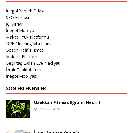
İnegöl Yemek Odası
SEO Firması
İç Mimar
İnegöl Mobilya
Makaslı Yük Platformu
DPF Cleaning Machines
Bosch Hafif Hizmet
Makaslı Platform
Beşiktaş Evden Eve Nakliyat
İzmir Tabldot Yemek
İnegöl Mobilyası
SON EKLENENLER
Uzaktan Fitness Eğitimi Nedir ?
15 Mayıs 2026
İzmir Şantiye Yemeği