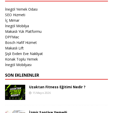
İnegöl Yemek Odası
SEO Hizmeti
İç Mimar
İnegöl Mobilya
Makaslı Yük Platformu
DPFMac
Bosch Hafif Hizmet
Makaslı Lift
Şişli Evden Eve Nakliyat
Konak Toplu Yemek
İnegöl Mobilyası
SON EKLENENLER
Uzaktan Fitness Eğitimi Nedir ?
15 Mayıs 2026
İzmir Şantiye Yemeği