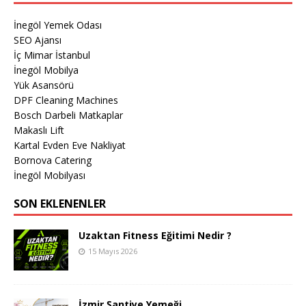
İnegöl Yemek Odası
SEO Ajansı
İç Mimar İstanbul
İnegöl Mobilya
Yük Asansörü
DPF Cleaning Machines
Bosch Darbeli Matkaplar
Makaslı Lift
Kartal Evden Eve Nakliyat
Bornova Catering
İnegöl Mobilyası
SON EKLENENLER
Uzaktan Fitness Eğitimi Nedir ?
15 Mayıs 2026
İzmir Şantiye Yemeği