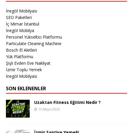
İnegöl Mobilyası
SEO Paketleri
İç Mimar İstanbul
İnegöl Mobilya
Personel Yükseltici Platformu
Particulate Cleaning Machine
Bosch El Aletleri
Yük Platformu
Şişli Evden Eve Nakliyat
İzmir Toplu Yemek
İnegöl Mobilyası
SON EKLENENLER
Uzaktan Fitness Eğitimi Nedir ?
15 Mayıs 2026
İzmir Şantiye Yemeği