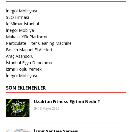
İnegöl Mobilyası
SEO Firması
İç Mimar İstanbul
İnegöl Mobilya
Makaslı Yük Platformu
Particulate Filter Cleaning Machine
Bosch Manuel El Aletleri
Araç Asansörü
İstanbul Eşya Depolama
İzmir Toplu Yemek
İnegöl Mobilyası
SON EKLENENLER
Uzaktan Fitness Eğitimi Nedir ?
15 Mayıs 2026
İzmir Şantiye Yemeği