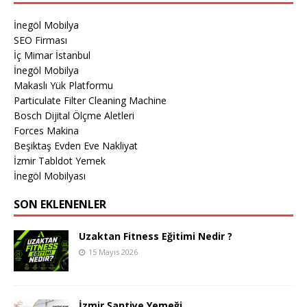
İnegöl Mobilya
SEO Firması
İç Mimar İstanbul
İnegöl Mobilya
Makaslı Yük Platformu
Particulate Filter Cleaning Machine
Bosch Dijital Ölçme Aletleri
Forces Makina
Beşiktaş Evden Eve Nakliyat
İzmir Tabldot Yemek
İnegöl Mobilyası
SON EKLENENLER
Uzaktan Fitness Eğitimi Nedir ?
15 Mayıs 2026
İzmir Şantiye Yemeği