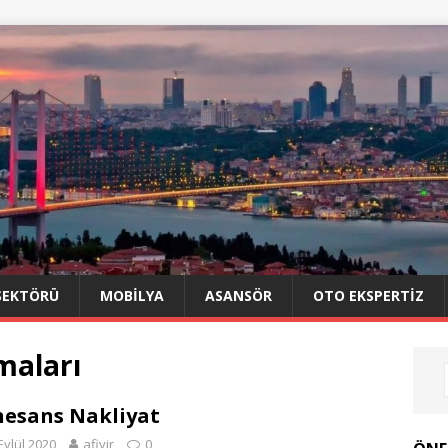
SEKTÖRÜ
MOBILYA
ASANSÖR
OTO EKSPERTIZ
maları
esans Nakliyat
Eylül 2020
afiyir
0