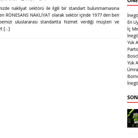
ÖNE
izde nakliyat sektörü ile ilgili bir standart bulunmamasına
n RÖNESANS NAKLİYAT olarak sektör içinde 1977 den beri
İnegö
bemizi uluslararası standartta hizmet verdiği müşteri ve
En Uy
et
[…]
İç M
İnegö
Yük 
Parti
Bosc
Yük A
Ümran
Born
İnegö
SON