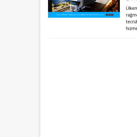
Ülkem
rağme
tecrü
hizm