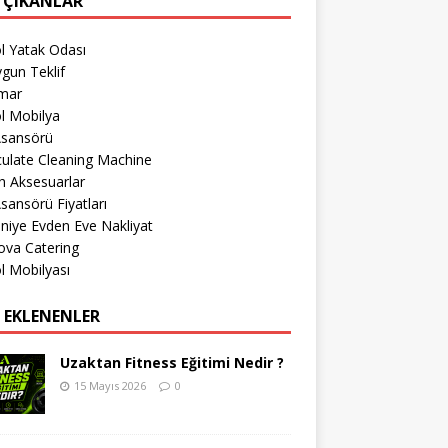
 ÇIKANLAR
l Yatak Odası
gun Teklif
imar
l Mobilya
Asansörü
culate Cleaning Machine
h Aksesuarlar
sansörü Fiyatları
iye Evden Eve Nakliyat
ova Catering
l Mobilyası
 EKLENENLER
Uzaktan Fitness Eğitimi Nedir ?
15 Mayıs 2026
0