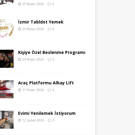
25 Nisan 2026
0
İzmir Tabldot Yemek
25 Nisan 2026
0
Kişiye Özel Beslenme Programı
24 Nisan 2026
0
Araç Platformu Albay Lift
17 Nisan 2026
0
Evimi Yenilemek İstiyorum
12 Şubat 2026
0