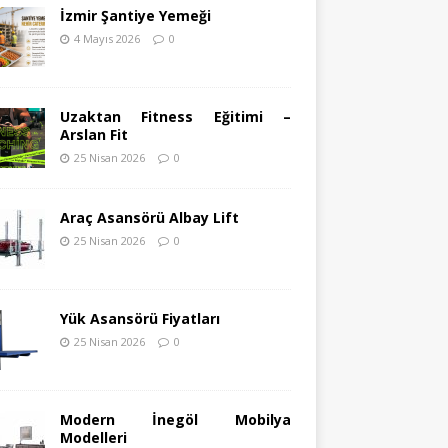
İzmir Şantiye Yemeği
4 Mayıs 2026
0
Uzaktan Fitness Eğitimi –
Arslan Fit
25 Nisan 2026
0
Araç Asansörü Albay Lift
25 Nisan 2026
0
Yük Asansörü Fiyatları
25 Nisan 2026
0
Modern İnegöl Mobilya
Modelleri