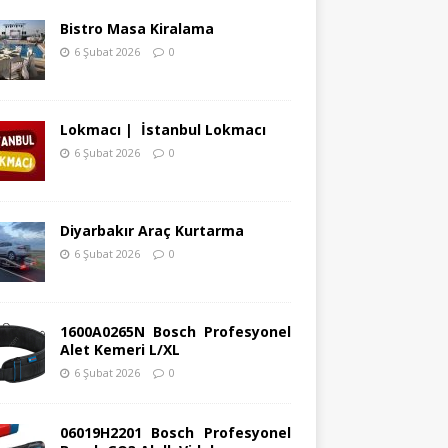
Bistro Masa Kiralama
6 Şubat 2026
0
Lokmacı | İstanbul Lokmacı
6 Şubat 2026
0
Diyarbakır Araç Kurtarma
6 Şubat 2026
0
1600A0265N Bosch Profesyonel
Alet Kemeri L/XL
6 Şubat 2026
0
06019H2201 Bosch Profesyonel