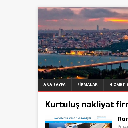
ANA SAYFA
FIRMALAR
HIZMET 
Kurtuluş nakliyat fir
Rön
14 