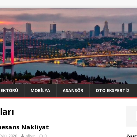
SEKTÖRÜ
MOBILYA
ASANSÖR
OTO EKSPERTIZ
ları
esans Nakliyat
Eylül 2020
afiyir
0