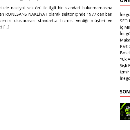
ÖNE
izde nakliyat sektörü ile ilgili bir standart bulunmamasına
n RÖNESANS NAKLİYAT olarak sektör içinde 1977 den beri
İnegö
bemizi uluslararası standartta hizmet verdiği müşteri ve
SEO H
et
[…]
İç Mi
İnegö
Makas
Parti
Bosch
Yük A
Şişli
İzmir
İnegö
SON