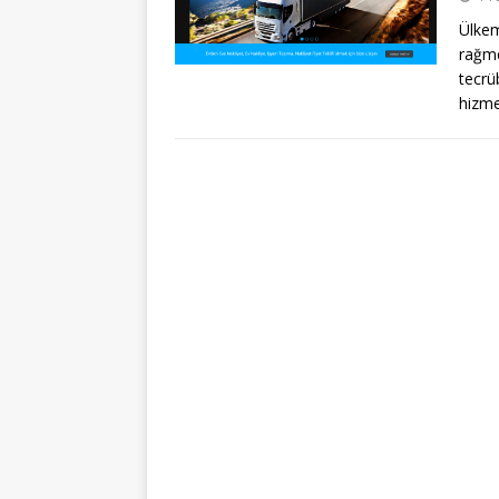
Ülkem
rağme
tecrü
hizm