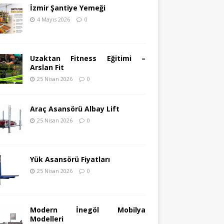
İzmir Şantiye Yemeği
4 Mayıs 2026
0
Uzaktan Fitness Eğitimi –
Arslan Fit
25 Nisan 2026
0
Araç Asansörü Albay Lift
25 Nisan 2026
0
Yük Asansörü Fiyatları
25 Nisan 2026
0
Modern İnegöl Mobilya
Modelleri