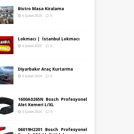
Bistro Masa Kiralama
6 Şubat 2026
0
Lokmacı | İstanbul Lokmacı
6 Şubat 2026
0
Diyarbakır Araç Kurtarma
6 Şubat 2026
0
1600A0265N Bosch Profesyonel
Alet Kemeri L/XL
6 Şubat 2026
0
06019H2201 Bosch Profesyonel