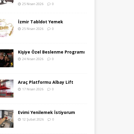
25 Nisan 2026
0
İzmir Tabldot Yemek
25 Nisan 2026
0
Kişiye Özel Beslenme Programı
24 Nisan 2026
0
Araç Platformu Albay Lift
17 Nisan 2026
0
Evimi Yenilemek İstiyorum
12 Şubat 2026
0