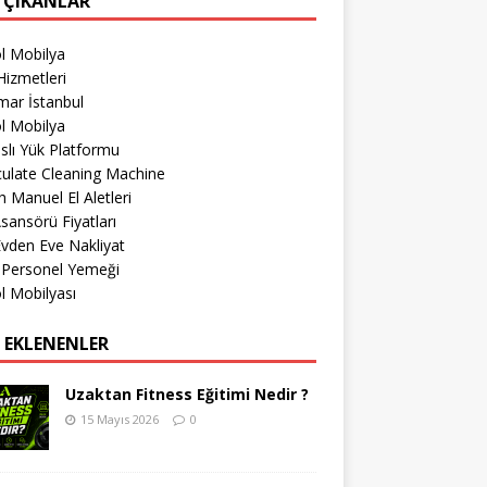
 ÇIKANLAR
l Mobilya
izmetleri
mar İstanbul
l Mobilya
lı Yük Platformu
culate Cleaning Machine
 Manuel El Aletleri
sansörü Fiyatları
 Evden Eve Nakliyat
 Personel Yemeği
l Mobilyası
 EKLENENLER
Uzaktan Fitness Eğitimi Nedir ?
15 Mayıs 2026
0